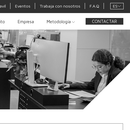
ES
avil
Eventos
Trabaja con nosotros
F.A.Q
CONTACTAR
ito
Empresa
Metodología