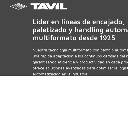
Líder en líneas de encajado,
paletizado y handling autom
multiformato desde 1925
Nuestra tecnología multiformato con cambio automá
una rápida adaptación a los continuos cambios del 
garantizando eficiencia y productividad en cada proc
ofrece soluciones avanzadas para optimizar la logíst
automatización en la industria.
Política de privacidad
Política de cookies
Wifi
Canal de denun