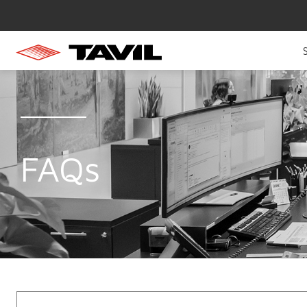
}
FAQs