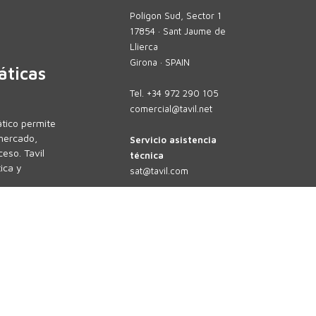
Polígon Sud, Sector 1
17854 · Sant Jaume de
Llierca
Girona · SPAIN
áticas
Tel.
+34 972 290 105
comercial@tavil.net
tico permite
mercado,
Servicio asistencia
eso. Tavil
técnica
ica y
sat@tavil.com
Recambios
parts@tavil.com
cias