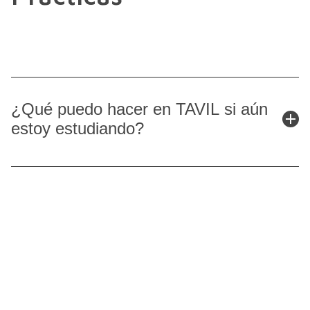
¿Qué puedo hacer en TAVIL si aún
estoy estudiando?
Si eres estudiante o recién graduado, también ofrecemos
programas específicos como formación dual, becas
universitarias, prácticas académicas y doctorados
industriales, pensados para impulsar el talento joven y
facilitar la incorporación al mundo profesional.