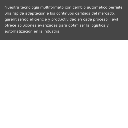
Nuestra tecnología multiformato con cambio automático permite
una rápida adaptación a los continuos cambios del mercado,
garantizando eficiencia y productividad en cada proceso. Tavil
ofrece soluciones avanzadas para optimizar la logística y
automatización en la industria.
Política de privacidad
Política de cookies
Wifi
Canal de denuncias
Polígon Sud, Sector 1
17854 · Sant Jaume de Llierca
Girona · SPAIN
Tel.
+34 972 290 105
comercial@tavil.net
Servicio asistencia técnica
sat@tavil.com
Recambios