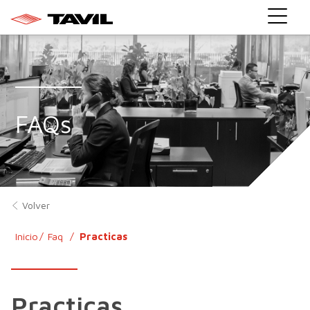
}
FAQs
Volver
Inicio
Faq
Practicas
Practicas