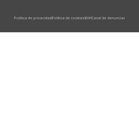
Política de privacidad
Política de cookies
Wifi
Canal de denuncias
Polígon Sud, Sector 1
17854 · Sant Jaume de Llierca
Girona · SPAIN
Tel.
+34 972 290 105
comercial@tavil.net
Servicio asistencia técnica
sat@tavil.com
Recambios
parts@tavil.com