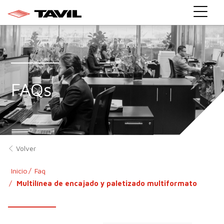
}
FAQs
Volver
Inicio
Faq
Multilínea de encajado y paletizado multiformato