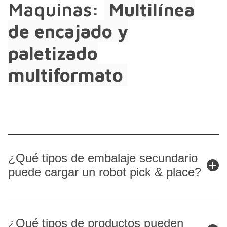
Maquinas:
Multilínea
de encajado y
paletizado
multiformato
¿Qué tipos de embalaje secundario
puede cargar un robot pick & place?
Los robots de encajado pueden configurarse para cargar
distintos tipos de embalaje secundario, adaptando la
¿Qué tipos de productos pueden