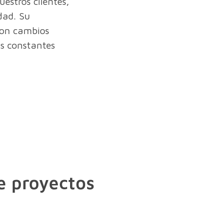
estros clientes,
dad. Su
con cambios
s constantes
e proyectos