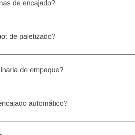
mas de encajado?
despedir a un trabajador se encarece, las empresas suelen inve
ot de paletizado?
cesamiento constantes, reduciendo las tareas que requieren muc
uinaria de empaque?
 máximo de horas
ápida de secciones específicas sin necesidad de desmantelar tod
t trabajo sin paros.
 la flexibilidad para modificar la producción en un futuro.
 encajado automático?
ido a que los equipos son modulares y admiten diferentes disp
dad mediante inspecciones de cajas a alta velocidad, el conteo p
entar las capacidades de la línea.