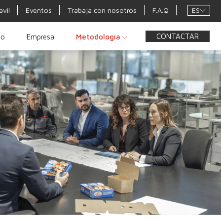
ES
avil
Eventos
Trabaja con nosotros
F.A.Q
CONTACTAR
to
Empresa
Metodología