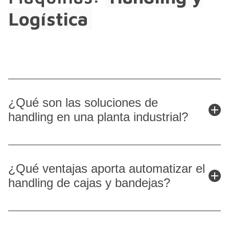
Logística
¿Qué son las soluciones de
handling en una planta industrial?
Las soluciones de handling agrupan todos los sistemas de
transporte, almacenaje, acumulación, desvío, orientación
¿Qué ventajas aporta automatizar el
y clasificación de productos, cajas o gavetas dentro de
handling de cajas y bandejas?
una planta, asegurando un flujo continuo entre procesos
sin intervención manual innecesaria. Suelen contemplar:
El handling automático permite absorber todo el flujo de
- Transportadores con anchos y velocidades ajustables