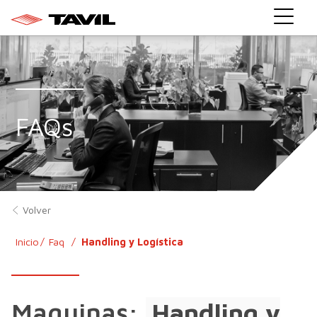
}
FAQs
Volver
Inicio
Faq
Handling y Logística
Maquinas:
Handling y