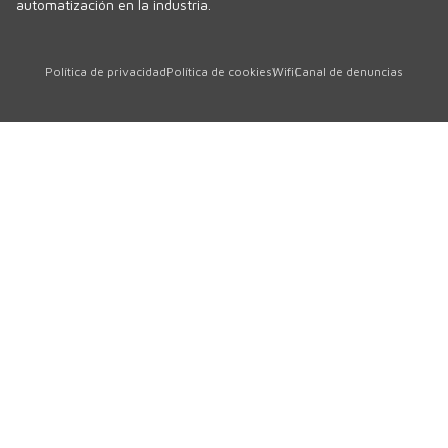
automatización en la industria.
Política de privacidad
Política de cookies
Wifi
Canal de denuncias
Polígon Sud, Sector 1
17854 · Sant Jaume de Llierca
Girona · SPAIN
Tel.
+34 972 290 105
comercial@tavil.net
Servicio asistencia técnica
sat@tavil.com
Recambios
parts@tavil.com