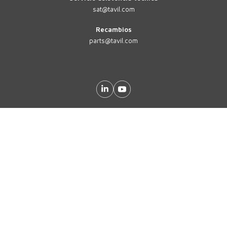
sat@tavil.com
Recambios
parts@tavil.com
TAVIL
MULTIFORMATO
SOLUCIONES
SECTORES
SOLUCIONES PERSONALIZADAS
SOLUCIONES DIGITALES 4.0
SOLUCIONES SAT
EMPRESA
CONTACTO
ACTUALIDAD
EVENTOS
TRABAJA CON NOSOTROS
F.A.Q.
CASOS DE ÉXITO
OFERTAS DE TRABAJO
Idioma:
ES