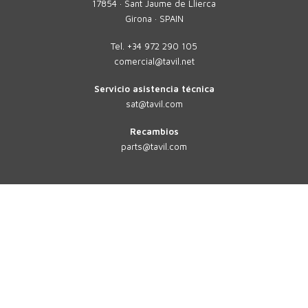
17854 · Sant Jaume de Llierca
Girona · SPAIN
Tel.
+34 972 290 105
comercial@tavil.net
Servicio asistencia técnica
sat@tavil.com
Recambios
parts@tavil.com
TAVIL
MULTIFORMATO
SOLUCIONES
SECTORES
SOLUCIONES PERSONALIZADAS
SOLUCIONES DIGITALES 4.0
SOLUCIONES SAT
EMPRESA
CONTACTO
ACTUALIDAD
EVENTOS
TRABAJA CON NOSOTROS
F.A.Q.