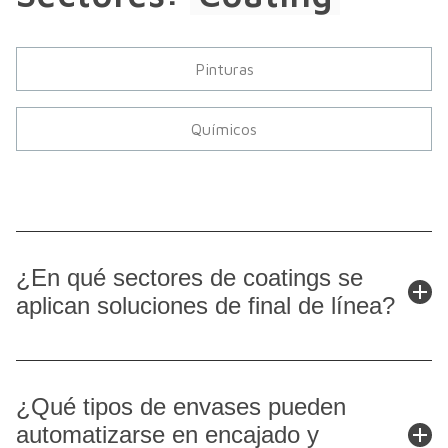
Pinturas
Químicos
¿En qué sectores de coatings se
aplican soluciones de final de línea?
Las soluciones automáticas de encajado y paletizado para
la industria de coatings se aplican en múltiples sectores
¿Qué tipos de envases pueden
donde se manipulan productos líquidos, pastosos o en
automatizarse en encajado y
polvo en distintos formatos de envase.