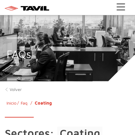
}
FAQs
Volver
Inicio
Faq
Coating
Sectores:
Coating