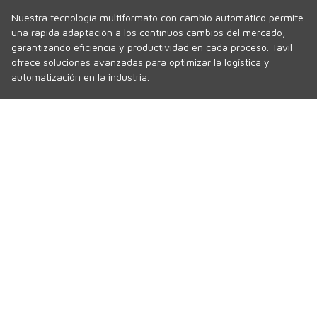
Nuestra tecnología multiformato con cambio automático permite
una rápida adaptación a los continuos cambios del mercado,
garantizando eficiencia y productividad en cada proceso. Tavil
ofrece soluciones avanzadas para optimizar la logística y
automatización en la industria.
Política de privacidad
Política de cookies
Wifi
Canal de denuncias
Polígon Sud, Sector 1
17854 · Sant Jaume de Llierca
Girona · SPAIN
Tel.
+34 972 290 105
comercial@tavil.net
Servicio asistencia técnica
sat@tavil.com
Recambios