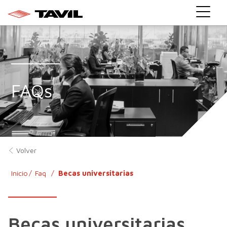
}
FAQs
Volver
Inicio
Faq
Becas universitarias
Becas universitarias