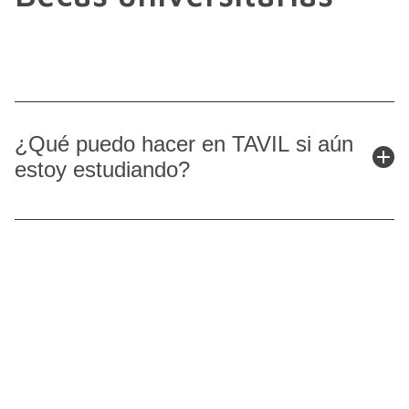
¿Qué puedo hacer en TAVIL si aún
estoy estudiando?
Si eres estudiante o recién graduado, también ofrecemos
programas específicos como formación dual, becas
universitarias, prácticas académicas y doctorados
industriales, pensados para impulsar el talento joven y
facilitar la incorporación al mundo profesional.