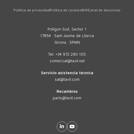
Política de privacidad
Política de cookies
Wifi
Canal de denuncias
Polígon Sud, Sector 1
17854 · Sant Jaume de Llierca
Girona · SPAIN
Tel.
+34 972 290 105
comercial@tavil.net
Servicio asistencia técnica
sat@tavil.com
Recambios
parts@tavil.com