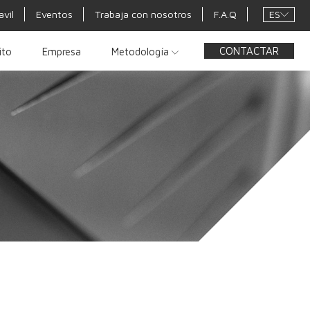
ES
avil
Eventos
Trabaja con nosotros
F.A.Q
CONTACTAR
ito
Empresa
Metodología