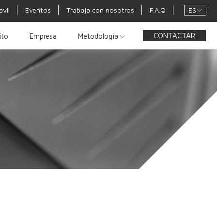
ES
avil
Eventos
Trabaja con nosotros
F.A.Q
CONTACTAR
ito
Empresa
Metodología