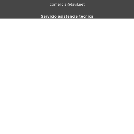
comercial@tavil.net
Servicio asistencia técnica
sat@tavil.com
Recambios
parts@tavil.com
TAVIL
MULTIFORMATO
SOLUCIONES
SECTORES
SOLUCIONES PERSONALIZADAS
SOLUCIONES DIGITALES 4.0
SOLUCIONES SAT
EMPRESA
CONTACTO
ACTUALIDAD
EVENTOS
TRABAJA CON NOSOTROS
F.A.Q.
CASOS DE ÉXITO
OFERTAS DE TRABAJO
Idioma:
ES