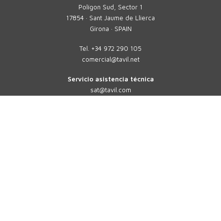
Polígon Sud, Sector 1
17854 · Sant Jaume de Llierca
Girona · SPAIN
Tel.
+34 972 290 105
comercial@tavil.net
Servicio asistencia técnica
sat@tavil.com
Recambios
parts@tavil.com
TAVIL
MULTIFORMATO
SOLUCIONES
SECTORES
SOLUCIONES PERSONALIZADAS
SOLUCIONES DIGITALES 4.0
SOLUCIONES SAT
EMPRESA
CONTACTO